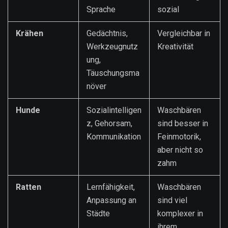
Sprache
sozial
Krähen
Gedächtnis,
Vergleichbar in
Werkzeugnutz
Kreativität
ung,
Täuschungsma
növer
Hunde
Sozialintelligen
Waschbären
z, Gehorsam,
sind besser in
Kommunikation
Feinmotorik,
aber nicht so
zahm
Ratten
Lernfähigkeit,
Waschbären
Anpassung an
sind viel
Städte
komplexer in
ihrem