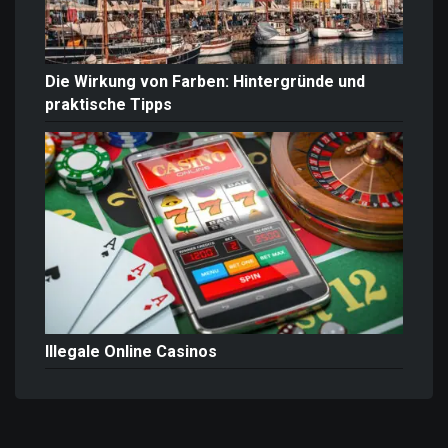
Die Wirkung von Farben: Hintergründe und
praktische Tipps
Illegale Online Casinos