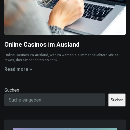
Online Casinos im Ausland
Online Casinos im Ausland, warum werden sie immer beliebter? Gibt es
etwas, das Sie beachten sollten?
Read more »
Suchen
Suchen