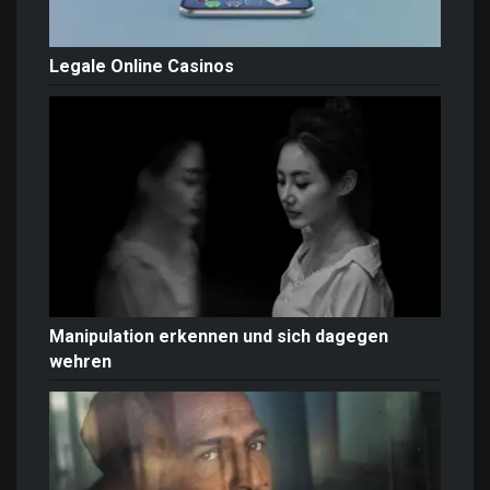
Legale Online Casinos
Manipulation erkennen und sich dagegen
wehren