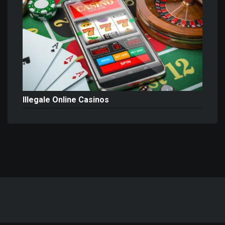
Illegale Online Casinos