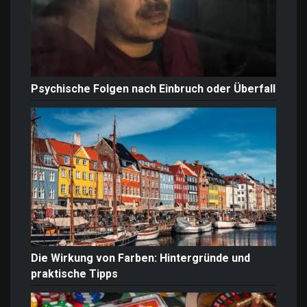
Psychische Folgen nach Einbruch oder Überfall
Die Wirkung von Farben: Hintergründe und
praktische Tipps