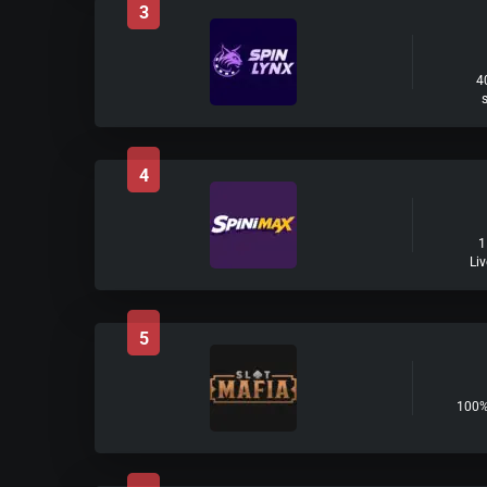
3
4
4
1
Li
5
100%