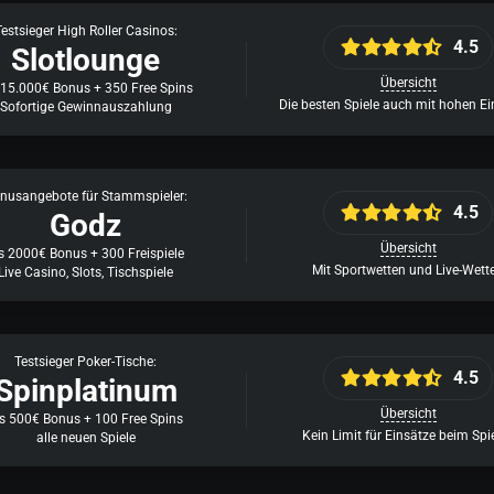
Testsieger High Roller Casinos:
4.5
Slotlounge
Übersicht
 15.000€ Bonus + 350 Free Spins
Die besten Spiele auch mit hohen E
Sofortige Gewinnauszahlung
nusangebote für Stammspieler:
4.5
Godz
Übersicht
s 2000€ Bonus + 300 Freispiele
Mit Sportwetten und Live-Wett
Live Casino, Slots, Tischspiele
Testsieger Poker-Tische:
4.5
Spinplatinum
Übersicht
is 500€ Bonus + 100 Free Spins
Kein Limit für Einsätze beim Spi
alle neuen Spiele