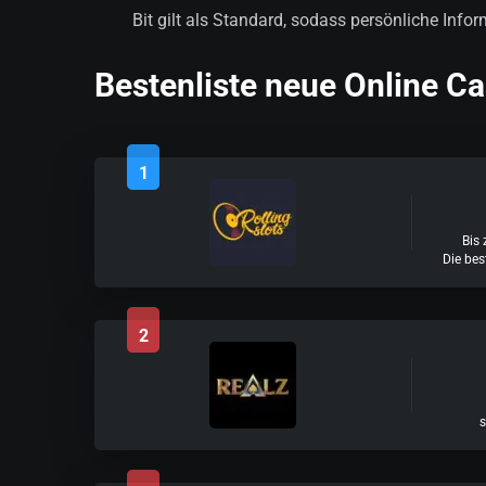
Bit gilt als Standard, sodass persönliche Info
Bestenliste neue Online C
1
Bis
Die be
2
s