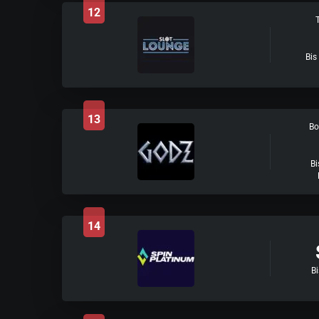
12
Bis
13
Bo
Bi
14
B