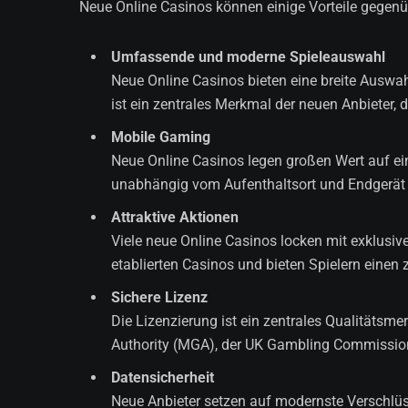
Neue Online Casinos können einige Vorteile gegenüb
Umfassende und moderne Spieleauswahl
Neue Online Casinos bieten eine breite Auswa
ist ein zentrales Merkmal der neuen Anbieter,
Mobile Gaming
Neue Online Casinos legen großen Wert auf ei
unabhängig vom Aufenthaltsort und Endgerät 
Attraktive Aktionen
Viele neue Online Casinos locken mit exklusi
etablierten Casinos und bieten Spielern einen 
Sichere Lizenz
Die Lizenzierung ist ein zentrales Qualitätsm
Authority (MGA), der UK Gambling Commission od
Datensicherheit
Neue Anbieter setzen auf modernste Verschlü