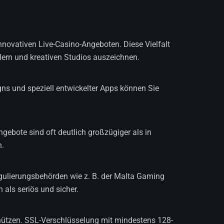
novativen Live-Casino-Angeboten. Diese Vielfalt
lern und kreativen Studios auszeichnen.
ns und speziell entwickelter Apps können Sie
ebote sind oft deutlich großzügiger als in
n.
egulierungsbehörden wie z. B. der Malta Gaming
 als seriös und sicher.
hützen. SSL-Verschlüsselung mit mindestens 128-