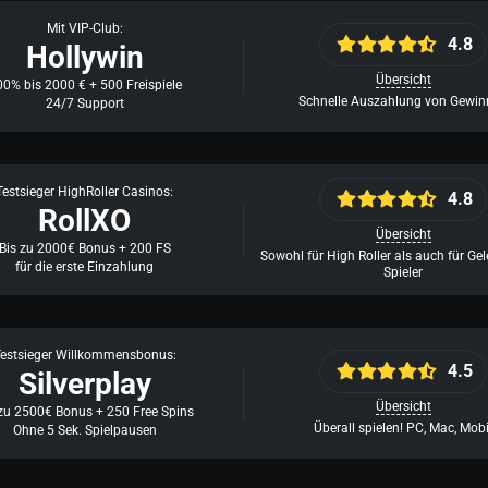
Mit VIP-Club:
4.8
Hollywin
Übersicht
0% bis 2000 € + 500 Freispiele
Schnelle Auszahlung von Gewi
24/7 Support
Testsieger HighRoller Casinos:
4.8
RollXO
Übersicht
Bis zu 2000€ Bonus + 200 FS
Sowohl für High Roller als auch für Gel
für die erste Einzahlung
Spieler
estsieger Willkommensbonus:
4.5
Silverplay
Übersicht
 zu 2500€ Bonus + 250 Free Spins
Überall spielen! PC, Mac, Mobi
Ohne 5 Sek. Spielpausen