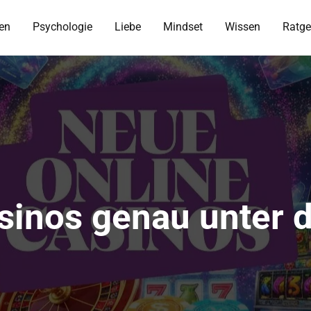
en
Psychologie
Liebe
Mindset
Wissen
Ratge
sinos genau unter d