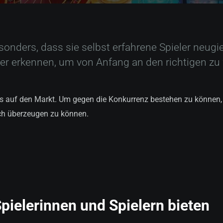
nders, dass sie selbst erfahrene Spieler neugie
ter erkennen, um von Anfang an den richtigen zu
auf den Markt. Um gegen die Konkurrenz bestehen zu können, m
ich überzeugen zu können.
pielerinnen und Spielern bieten