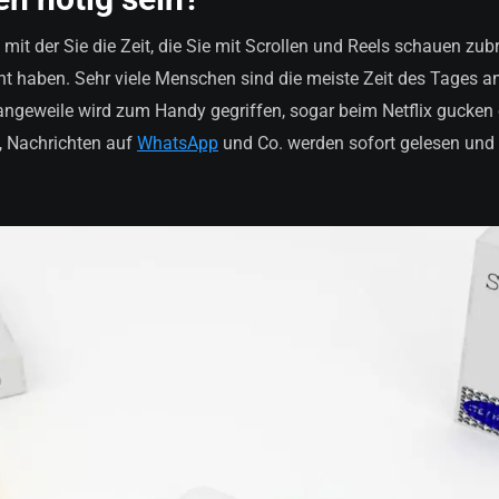
 mit der Sie die Zeit, die Sie mit Scrollen und Reels schauen zubr
ht haben. Sehr viele Menschen sind die meiste Zeit des Tages an
angeweile wird zum Handy gegriffen, sogar beim Netflix gucken o
, Nachrichten auf
WhatsApp
und Co. werden sofort gelesen und b