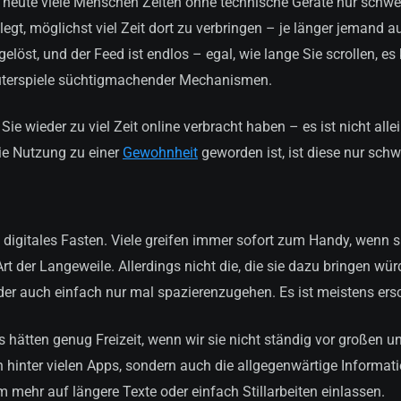
s heute viele Menschen Zeiten ohne technische Geräte nur schw
t, möglichst viel Zeit dort zu verbringen – je länger jemand auf
löst, und der Feed ist endlos – egal, wie lange Sie scrollen, es
uterspiele süchtigmachender Mechanismen.
ie wieder zu viel Zeit online verbracht haben – es ist nicht alle
ie Nutzung zu einer
Gewohnheit
geworden ist, ist diese nur schw
 digitales Fasten. Viele greifen immer sofort zum Handy, wenn s
rt der Langeweile. Allerdings nicht die, die sie dazu bringen w
oder auch einfach nur mal spazierenzugehen. Es ist meistens e
s hätten genug Freizeit, wenn wir sie nicht ständig vor großen u
inter vielen Apps, sondern auch die allgegenwärtige Informati
mehr auf längere Texte oder einfach Stillarbeiten einlassen.