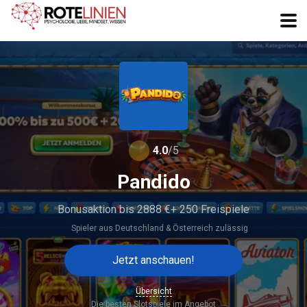
4.0
/5
Pandido
Bonusaktion bis 2888 €+ 250 Freispiele
Spieler aus Deutschland & Österreich zulässig
Jetzt anschauen!
Übersicht
Die besten Slotspiele im Angebot