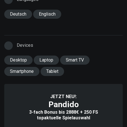
Deutsch
Englisch
Devices
Desktop
Laptop
Smart TV
Smartphone
Tablet
JETZT NEU!:
Pandido
3-fach Bonus bis 2888€ + 250 FS
topaktuelle Spielauswahl