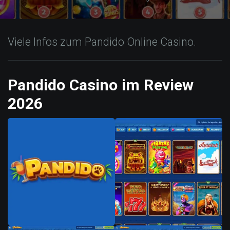
Viele Infos zum Pandido Online Casino.
Pandido Casino im Review
2026