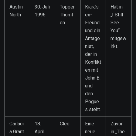
Austin
30. Juli
Topper
Kiara's
Hat in
North
1996
Thornt
ex-
„I Still
on
Freund
See
und ein
You“
Antago
mitgew
nist,
irkt.
der in
Konflikt
en mit
John B.
und
den
Pogue
s steht.
Carlaci
18.
Cleo
Eine
Zuvor
a Grant
April
neue
in „The