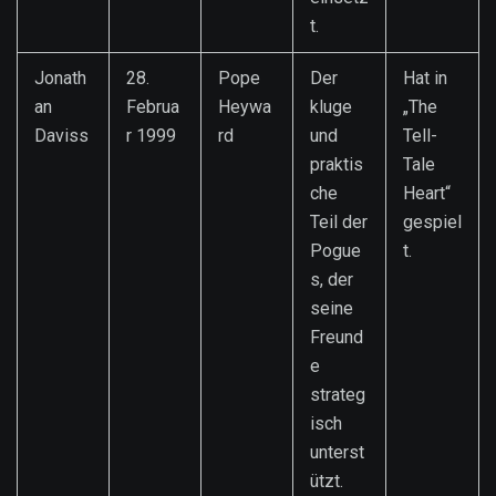
t.
Jonath
28.
Pope
Der
Hat in
an
Februa
Heywa
kluge
„The
Daviss
r 1999
rd
und
Tell-
praktis
Tale
che
Heart“
Teil der
gespiel
Pogue
t.
s, der
seine
Freund
e
strateg
isch
unterst
ützt.