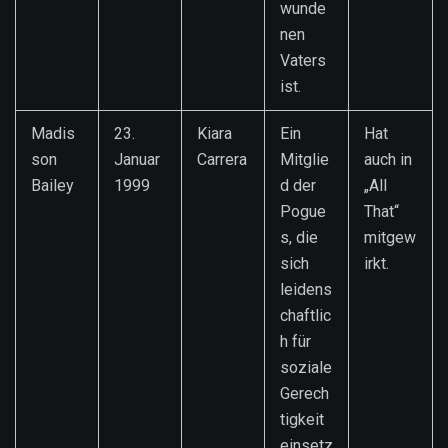
wunde
nen
Vaters
ist.
Madis
23.
Kiara
Ein
Hat
son
Januar
Carrera
Mitglie
auch in
Bailey
1999
d der
„All
Pogue
That“
s, die
mitgew
sich
irkt.
leidens
chaftlic
h für
soziale
Gerech
tigkeit
einsetz