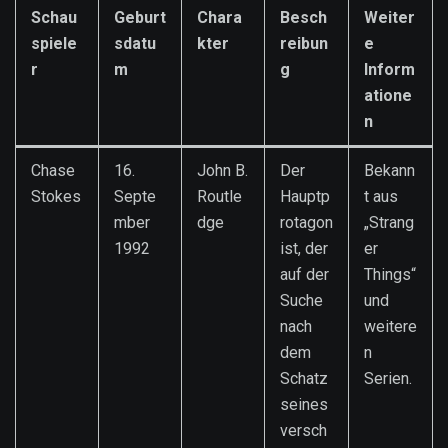
Schau
Geburt
Chara
Besch
Weiter
spiele
sdatu
kter
reibun
e
r
m
g
Inform
atione
n
Chase
16.
John B.
Der
Bekann
Stokes
Septe
Routle
Hauptp
t aus
mber
dge
rotagon
„Strang
1992
ist, der
er
auf der
Things“
Suche
und
nach
weitere
dem
n
Schatz
Serien.
seines
versch