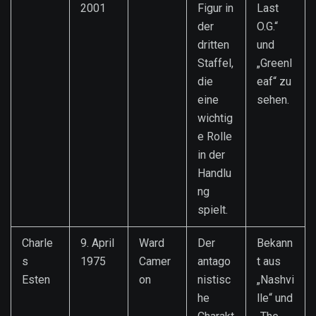
2001
Figur in
Last
der
O.G.“
dritten
und
Staffel,
„Greenl
die
eaf“ zu
eine
sehen.
wichtig
e Rolle
in der
Handlu
ng
spielt.
Charle
9. April
Ward
Der
Bekann
s
1975
Camer
antago
t aus
Esten
on
nistisc
„Nashvi
he
lle“ und