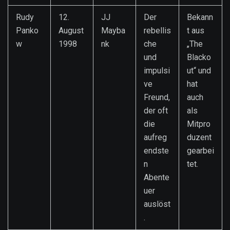
Rudy
12.
JJ
Der
Bekann
Panko
August
Mayba
rebellis
t aus
w
1998
nk
che
„The
und
Blacko
impulsi
ut“ und
ve
hat
Freund,
auch
der oft
als
die
Mitpro
aufreg
duzent
endste
gearbei
n
tet.
Abente
uer
auslöst
.