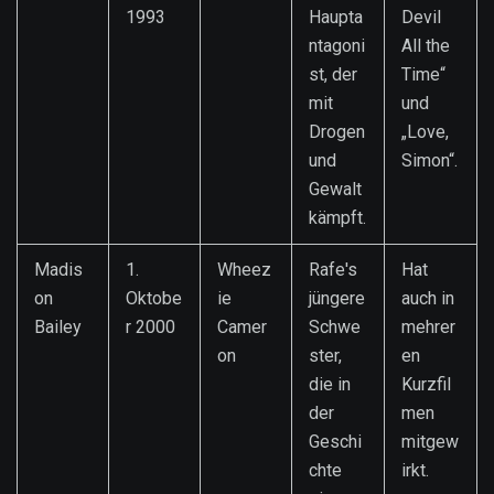
1993
Haupta
Devil
ntagoni
All the
st, der
Time“
mit
und
Drogen
„Love,
und
Simon“.
Gewalt
kämpft.
Madis
1.
Wheez
Rafe's
Hat
on
Oktobe
ie
jüngere
auch in
Bailey
r 2000
Camer
Schwe
mehrer
on
ster,
en
die in
Kurzfil
der
men
Geschi
mitgew
chte
irkt.