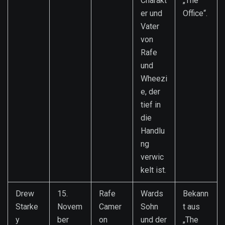
Charakt
„The
er und
Office“.
Vater
von
Rafe
und
Wheezi
e, der
tief in
die
Handlu
ng
verwic
kelt ist.
Drew
15.
Rafe
Wards
Bekann
Starke
Novem
Camer
Sohn
t aus
y
ber
on
und der
„The